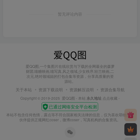
暂无评论内容
爱QQ图,一个集图片在线欣赏与下载的全网最全的森萝
财团,喵糖映画,喵写真,风之领域,少女秩序,轻兰映画,二
次元,绝对领域姐的打包合集等资源，分享高质量的资
源站。
关于本站
资源下载说明
资源解压说明
资源合集导航
Copyright © 2019-2025
爱QQ图
- 本站
永久地址
点点收藏 -
本站不包含任何色情，露点等不符合国家相关法律的信息，仅为喜欢萌物的小
伙伴提供正规网红coser，微博coser，写真机构的合集资讯。