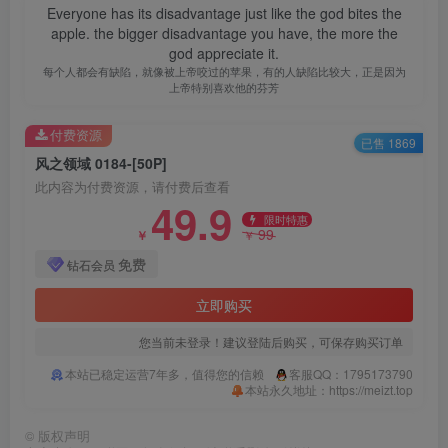
Everyone has its disadvantage just like the god bites the
apple. the bigger disadvantage you have, the more the
god appreciate it.
每个人都会有缺陷，就像被上帝咬过的苹果，有的人缺陷比较大，正是因为
上帝特别喜欢他的芬芳
付费资源
已售 1869
风之领域 0184-[50P]
此内容为付费资源，请付费后查看
49.9
限时特惠
99
￥
￥
免费
钻石会员
立即购买
您当前未登录！建议登陆后购买，可保存购买订单
本站已稳定运营7年多，值得您的信赖
客服QQ：1795173790
本站永久地址：https://meizt.top
©
版权声明