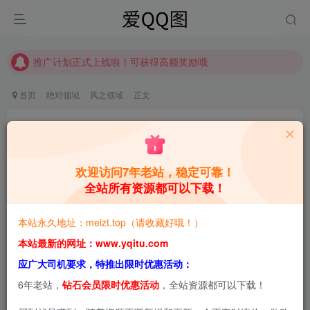
推广计划正式上线啦！可获得高额奖励哦
【请收藏】本站永久地址是 https://www.meizt.top
推广计划正式上线啦！可获得高额奖励哦
首页
绝对领域
风之领域
正文
风之领域 0184-[50P]
青萌酱
关注
私信
9个月前更新
欢迎访问7年老站，稳定可靠！
全站所有资源都可以下载！
0
1105
3.9W+
本站预览图进行了压缩和水印，原图无压缩，无本站水
本站永久地址：meizt.top（请收藏好哦！）
印。
本站最新的网址：www.yqitu.com
应广大司机要求，特推出限时优惠活动：
6年老站，
钻石会员限时优惠活动
，全站资源都可以下载！