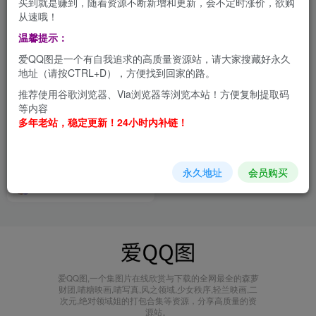
买到就是赚到，随着资源不断新增和更新，会不定时涨价，欲购
从速哦！
温馨提示：
爱QQ图是一个有自我追求的高质量资源站，请大家搜藏好永久
地址（请按CTRL+D），方便找到回家的路。
推荐使用谷歌浏览器、Via浏览器等浏览本站！方便复制提取码
等内容
多年老站，稳定更新！24小时内补链！
Neko-薇薇，百变小魔仙 合集
[持续更新]
会员打包
永久地址
会员购买
1年前
1.9W+
爱QQ图,一个集图片在线欣赏与下载的全网最全的森萝
财团,喵糖映画,喵写真,风之领域,少女秩序,轻兰映画,二
次元,绝对领域姐的打包合集等资源，分享高质量的资
源站。