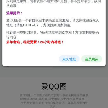
买到就是赚到，随着资源不断新增和更新，会不定时涨价，欲购
从速哦！
温馨提示：
爱QQ图是一个有自我追求的高质量资源站，请大家搜藏好永久
地址（请按CTRL+D），方便找到回家的路。
推荐使用谷歌浏览器、Via浏览器等浏览本站！方便复制提取码
等内容
多年老站，稳定更新！24小时内补链！
人气COSER主Maruemon：
从萌新到顶流的华丽蜕变之路
合集[持续更新]
会员打包
永久地址
会员购买
1年前
3.1W+
爱QQ图,一个集图片在线欣赏与下载的全网最全的森萝
财团,喵糖映画,喵写真,风之领域,少女秩序,轻兰映画,二
次元,绝对领域姐的打包合集等资源，分享高质量的资
源站。