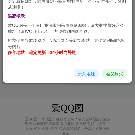
买到就是赚到，随着资源不断新增和更新，会不定时涨价，欲购
从速哦！
温馨提示：
爱QQ图是一个有自我追求的高质量资源站，请大家搜藏好永久
地址（请按CTRL+D），方便找到回家的路。
推荐使用谷歌浏览器、Via浏览器等浏览本站！方便复制提取码
等内容
多年老站，稳定更新！24小时内补链！
阿包也是兔娘 高清妹纸写真合
集[持续更新]
会员打包
永久地址
会员购买
1年前
8.6W+
爱QQ图,一个集图片在线欣赏与下载的全网最全的森萝
财团,喵糖映画,喵写真,风之领域,少女秩序,轻兰映画,二
次元,绝对领域姐的打包合集等资源，分享高质量的资
源站。