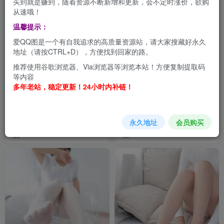
买到就是赚到，随着资源不断新增和更新，会不定时涨价，欲购
从速哦！
温馨提示：
爱QQ图是一个有自我追求的高质量资源站，请大家搜藏好永久
地址（请按CTRL+D），方便找到回家的路。
推荐使用谷歌浏览器、Via浏览器等浏览本站！方便复制提取码
等内容
多年老站，稳定更新！24小时内补链！
【森萝财团】森萝财团写真-X-
【森萝财团】爱花写真-
039-[71P1V]
ALPHA-009-灰色性感露背毛
衣[98P-990MB]
X系列
爱花写真ALPHA系列
永久地址
会员购买
3天前
9个月前
5.5W+
1.6W+