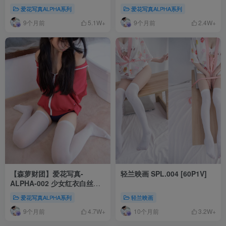
702MB]
[144P-1.4G]
爱花写真ALPHA系列
爱花写真ALPHA系列
9个月前
9个月前
5.1W+
2.4W+
【森萝财团】爱花写真-
轻兰映画 SPL.004 [60P1V]
ALPHA-002 少女红衣白丝
[76P-725MB]
爱花写真ALPHA系列
轻兰映画
9个月前
10个月前
4.7W+
3.2W+