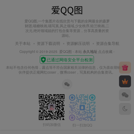
爱QQ图,一个集图片在线欣赏与下载的全网最全的森萝
财团,喵糖映画,喵写真,风之领域,少女秩序,轻兰映画,二
次元,绝对领域姐的打包合集等资源，分享高质量的资
源站。
关于本站
资源下载说明
资源解压说明
资源合集导航
Copyright © 2019-2025
爱QQ图
- 本站
永久地址
点点收藏 -
本站不包含任何色情，露点等不符合国家相关法律的信息，仅为喜欢萌物的小
伙伴提供正规网红coser，微博coser，写真机构的合集资讯。
扫码加微信
扫一扫加QQ