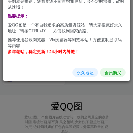
买到就是赚到，随着资源不断新增和更新，会不定时涨价，欲购
从速哦！
温馨提示：
爱QQ图是一个有自我追求的高质量资源站，请大家搜藏好永久
地址（请按CTRL+D），方便找到回家的路。
推荐使用谷歌浏览器、Via浏览器等浏览本站！方便复制提取码
等内容
多年老站，稳定更新！24小时内补链！
走路摇ZLY：穿梭二次元的魔
法师，用心描绘角色的小确幸
合集[持续更新]
会员打包
永久地址
会员购买
1年前
2.1W+
爱QQ图,一个集图片在线欣赏与下载的全网最全的森萝
财团,喵糖映画,喵写真,风之领域,少女秩序,轻兰映画,二
次元,绝对领域姐的打包合集等资源，分享高质量的资
源站。