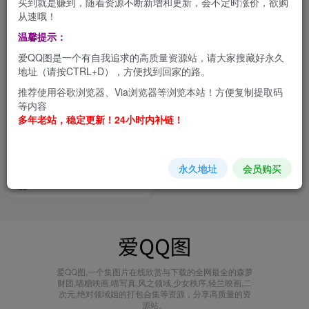
买到就是赚到，随着资源不断新增和更新，会不定时涨价，欲购
从速哦！
温馨提示：
爱QQ图是一个有自我追求的高质量资源站，请大家搜藏好永久
地址（请按CTRL+D），方便找到回家的路。
推荐使用谷歌浏览器、Via浏览器等浏览本站！方便复制提取码
等内容
多年老站，稳定更新！24小时内补链！
虫皿虫皿：纯欲风新锐COSER
的崛起 合集[持续更新]
会员打包
永久地址
会员购买
1年前
3.8W+
爱QQ图,一个集图片在线欣赏与下载的全网最全的森萝
财团,喵糖映画,喵写真,风之领域,少女秩序,轻兰映画,二
次元,绝对领域姐的打包合集等资源，分享高质量的资
源站。