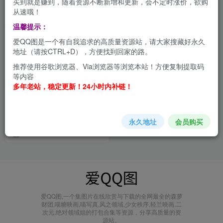
买到就是赚到，随着资源不断新增和更新，会不定时涨价，欲购
从速哦！
温馨提示：
爱QQ图是一个有自我追求的高质量资源站，请大家搜藏好永久
地址（请按CTRL+D），方便找到回家的路。
推荐使用谷歌浏览器、Via浏览器等浏览本站！方便复制提取码
等内容
多年老站，稳定更新！24小时内补链！
是三不是世w 不是三生三世
哦，珍藏专辑【持续更新】
会员打包
永久地址
会员购买
11个月前
8.6W+
爱QQ图,一个集图片在线欣赏与下载的全网最全的森萝
财团,喵糖映画,喵写真,风之领域,少女秩序,轻兰映画,二
次元,绝对领域姐的打包合集等资源，分享高质量的资
源站。