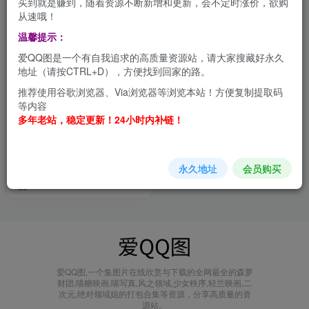
买到就是赚到，随着资源不断新增和更新，会不定时涨价，欲购
从速哦！
温馨提示：
爱QQ图是一个有自我追求的高质量资源站，请大家搜藏好永久
地址（请按CTRL+D），方便找到回家的路。
推荐使用谷歌浏览器、Via浏览器等浏览本站！方便复制提取码
等内容
多年老站，稳定更新！24小时内补链！
12306Bypass：完全免费的火
车票分流抢票软件
其他软件
永久地址
会员购买
1年前
4.8W+
爱QQ图,一个集图片在线欣赏与下载的全网最全的森萝
财团,喵糖映画,喵写真,风之领域,少女秩序,轻兰映画,二
次元,绝对领域姐的打包合集等资源，分享高质量的资
源站。