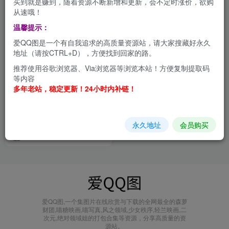
买到就是赚到，随着资源不断新增和更新，会不定时涨价，欲购
从速哦！
温馨提示：
爱QQ图是一个有自我追求的高质量资源站，请大家搜藏好永久
地址（请按CTRL+D），方便找到回家的路。
推荐使用谷歌浏览器、Via浏览器等浏览本站！方便复制提取码
等内容
多年老站，稳定更新！24小时内补链！
Light Image Resizer 6 批量
调整图片大小工具
其他软件
永久地址
会员购买
1年前
4.7W+
爱QQ图,一个集图片在线欣赏与下载的全网最全的森萝
财团,喵糖映画,喵写真,风之领域,少女秩序,轻兰映画,二
次元,绝对领域姐的打包合集等资源，分享高质量的资
源站。