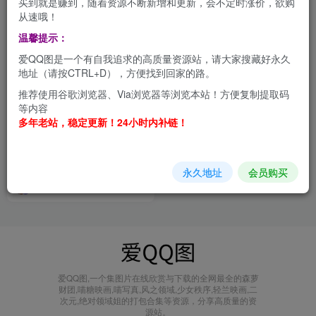
买到就是赚到，随着资源不断新增和更新，会不定时涨价，欲购
从速哦！
温馨提示：
爱QQ图是一个有自我追求的高质量资源站，请大家搜藏好永久
地址（请按CTRL+D），方便找到回家的路。
推荐使用谷歌浏览器、Via浏览器等浏览本站！方便复制提取码
等内容
多年老站，稳定更新！24小时内补链！
六味帝皇酱：从高级时装实验
到多元风格演绎的变化 合集
[持续更新]
会员打包
永久地址
会员购买
5个月前
4.4W+
爱QQ图,一个集图片在线欣赏与下载的全网最全的森萝
财团,喵糖映画,喵写真,风之领域,少女秩序,轻兰映画,二
次元,绝对领域姐的打包合集等资源，分享高质量的资
源站。