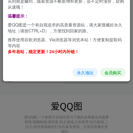
买到就是赚到，随着资源不断新增和更新，会不定时涨价，欲购
从速哦！
温馨提示：
爱QQ图是一个有自我追求的高质量资源站，请大家搜藏好永久
地址（请按CTRL+D），方便找到回家的路。
推荐使用谷歌浏览器、Via浏览器等浏览本站！方便复制提取码
等内容
多年老站，稳定更新！24小时内补链！
不呆猫 高清写真合集[持续更
新]
会员打包
永久地址
会员购买
4个月前
5.4W+
爱QQ图,一个集图片在线欣赏与下载的全网最全的森萝
财团,喵糖映画,喵写真,风之领域,少女秩序,轻兰映画,二
次元,绝对领域姐的打包合集等资源，分享高质量的资
源站。