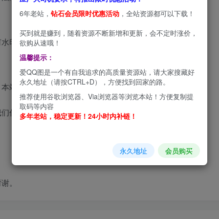
6年老站，
钻石会员限时优惠活动
，全站资源都可以下载！
买到就是赚到，随着资源不断新增和更新，会不定时涨价，
何水印。
欲购从速哦！
温馨提示：
爱QQ图是一个有自我追求的高质量资源站，请大家搜藏好
永久地址（请按CTRL+D），方便找到回家的路。
，本站为非盈利型网站，为分享型博客
推荐使用谷歌浏览器、Via浏览器等浏览本站！方便复制提
取码等内容
我们作删除处理。
多年老站，稳定更新！24小时内补链！
永久地址
会员购买
谢谢。