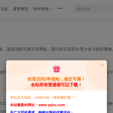
名机
森萝财团
绝对领域
值，超高清的写真分享网站，我们的宗旨是分享少女与美好事物
期的写真首页图片都是经过精挑细选的，使网站首页呈现出一种
欢迎访问7年老站，稳定可靠！
全站所有资源都可以下载！
本站永久地址：meizt.top（请收藏好哦！）
COSER 和摄影机构的作品，所有图片内容不含有大面积裸露身
本站最新的网址：www.yqitu.com
律法规的内容。
应广大司机要求，特推出限时优惠活动：